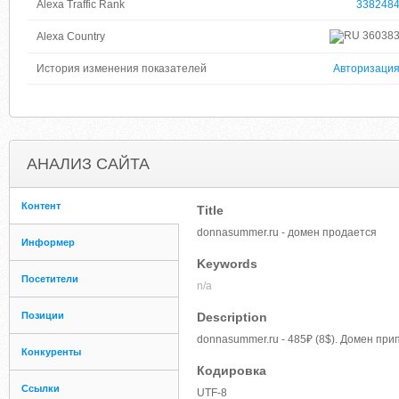
Alexa Traffic Rank
338248
36038
Alexa Country
История изменения показателей
Авторизаци
АНАЛИЗ САЙТА
Контент
Title
donnasummer.ru - домен продается
Информер
Keywords
Посетители
n/a
Позиции
Description
donnasummer.ru - 485₽ (8$). Домен при
Конкуренты
Кодировка
Ссылки
UTF-8