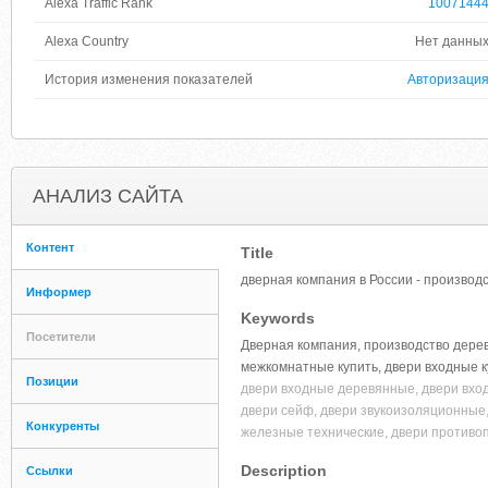
Alexa Traffic Rank
1007144
Alexa Country
Нет данны
История изменения показателей
Авторизаци
АНАЛИЗ САЙТА
Контент
Title
дверная компания в России - производ
Информер
Keywords
Посетители
Дверная компания, производство дерев
межкомнатные купить, двери входные к
Позиции
двери входные деревянные, двери вход
двери сейф, двери звукоизоляционные,
Конкуренты
железные технические, двери против
Description
Ссылки