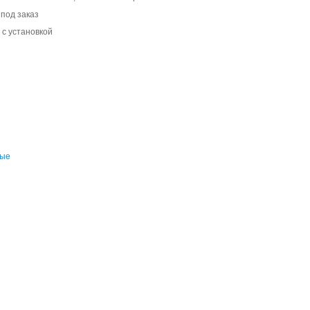
 под заказ
 с установкой
ные