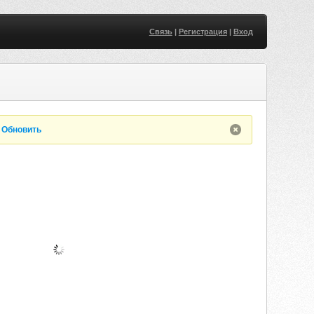
Связь
|
Регистрация
|
Вход
.
Обновить