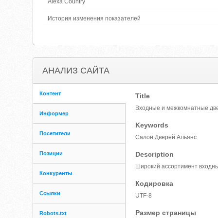
Alexa Country
История изменения показателей
АНАЛИЗ САЙТА
Контент
Title
Входные и межкомнатные двер
Информер
Keywords
Посетители
Салон Дверей Альянс
Позиции
Description
Широкий ассортимент входных
Конкуренты
Кодировка
Ссылки
UTF-8
Размер страницы
Robots.txt