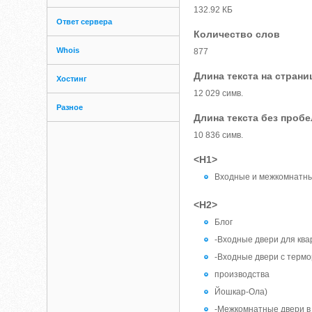
132.92 КБ
Ответ сервера
Количество слов
Whois
877
Длина текста на страни
Хостинг
12 029 симв.
Разное
Длина текста без проб
10 836 симв.
<H1>
Входные и межкомнатные
<H2>
Блог
-Входные двери для ква
-Входные двери с термо
производства
Йошкар-Ола)
-Межкомнатные двери в