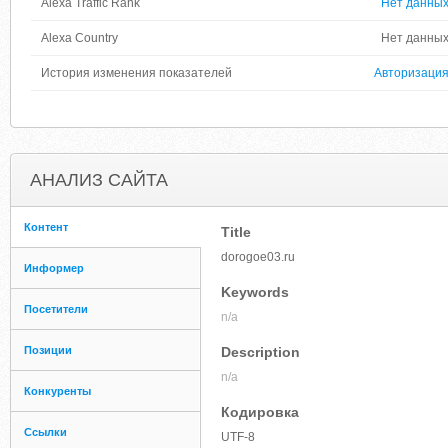
Alexa Traffic Rank
Нет данны
Alexa Country
Нет данны
История изменения показателей
Авторизаци
АНАЛИЗ САЙТА
Контент
Title
dorogoe03.ru
Информер
Keywords
Посетители
n/a
Позиции
Description
n/a
Конкуренты
Кодировка
Ссылки
UTF-8