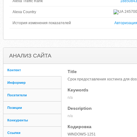
Alexa Traffic Rank
1885084
24570
Alexa Country
История изменения показателей
Авторизаци
АНАЛИЗ САЙТА
Контент
Title
Срок предоставления хостинга для dost
Информер
Keywords
Посетители
n/a
Позиции
Description
n/a
Конкуренты
Кодировка
Ссылки
WINDOWS-1251