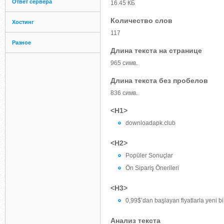
Ответ сервера
16.45 КБ
Количество слов
Хостинг
117
Разное
Длина текста на странице
965 симв.
Длина текста без пробелов
836 симв.
<H1>
downloadapk.club
<H2>
Popüler Sonuçlar
Ön Sipariş Önerileri
<H3>
0,99$’dan başlayan fiyatlarla yeni b
Анализ текста