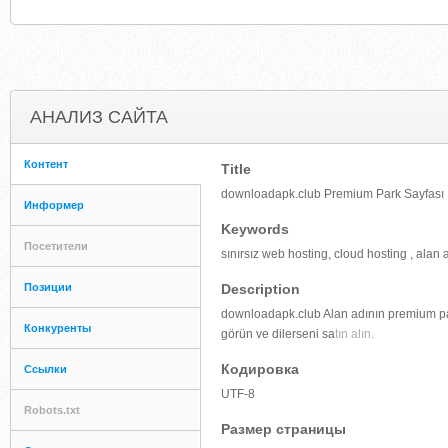
АНАЛИЗ САЙТА
Контент
Title
downloadapk.club Premium Park Sayfası
Информер
Keywords
Посетители
sınırsız web hosting, cloud hosting , alan 
Позиции
Description
downloadapk.club Alan adının premium park
Конкуренты
görün ve dilerseni sa
tın alın.
Кодировка
Ссылки
UTF-8
Robots.txt
Размер страницы