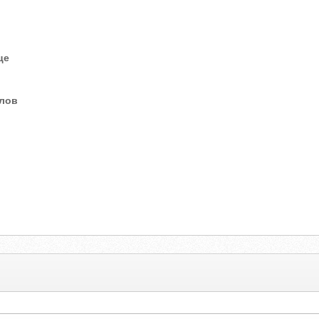
це
елов