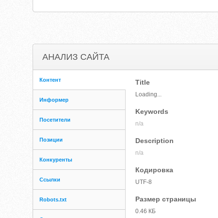
АНАЛИЗ САЙТА
Контент
Title
Loading...
Информер
Keywords
Посетители
n/a
Позиции
Description
n/a
Конкуренты
Кодировка
Ссылки
UTF-8
Размер страницы
Robots.txt
0.46 КБ