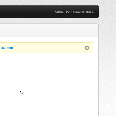
Связь
|
Регистрация
|
Вход
.
Обновить