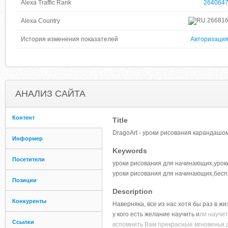
Alexa Traffic Rank
264064
26681
Alexa Country
История изменения показателей
Авторизаци
АНАЛИЗ САЙТА
Контент
Title
DragoArt - уроки рисования карандаш
Информер
Keywords
Посетители
уроки рисования для начинающих,урок
уроки рисования для начинающих,бесп
Позиции
Description
Конкуренты
Наверняка, все из нас хотя бы раз в ж
у кого есть желание научить и
ли научи
Ссылки
вспомнить Вам прекрасные мгновенья де