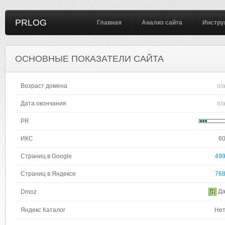
PRLOG
Главная
Анализ сайта
Инстру
ОСНОВНЫЕ ПОКАЗАТЕЛИ САЙТА
Возраст домена
n/
Дата окончания
n/
PR
ИКС
6
Страниц в Google
49
Страниц в Яндексе
76
Д
Dmoz
Яндекс Каталог
Не