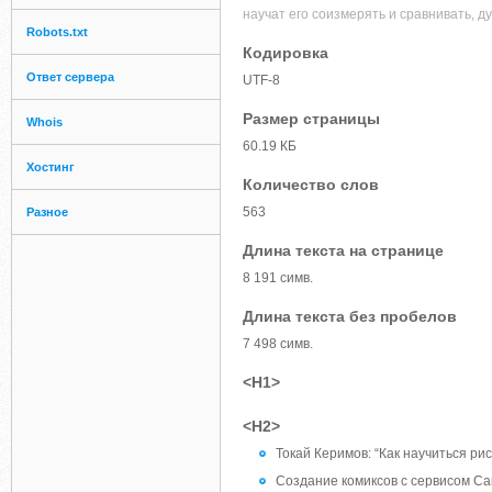
научат его соизмерять и сравнивать, д
Robots.txt
Кодировка
Ответ сервера
UTF-8
Размер страницы
Whois
60.19 КБ
Хостинг
Количество слов
563
Разное
Длина текста на странице
8 191 симв.
Длина текста без пробелов
7 498 симв.
<H1>
<H2>
Токай Керимов: “Как научиться ри
Создание комиксов с сервисом Ca