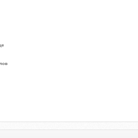
це
елов