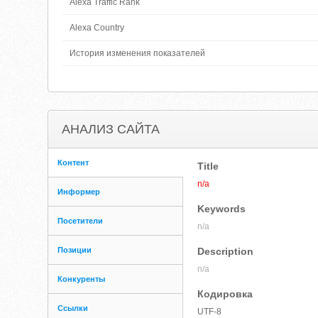
Alexa Traffic Rank
Alexa Country
История изменения показателей
АНАЛИЗ САЙТА
Контент
Title
n/a
Информер
Keywords
Посетители
n/a
Позиции
Description
n/a
Конкуренты
Кодировка
Ссылки
UTF-8