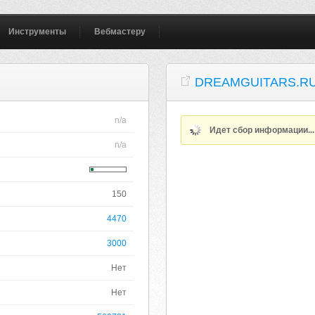
Инструменты
Вебмастеру
DREAMGUITARS.R
n/a
Идет сбор информации..
n/a
150
4470
3000
Нет
Нет