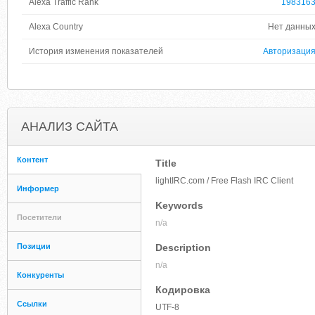
Alexa Traffic Rank
198316
Alexa Country
Нет данны
История изменения показателей
Авторизаци
АНАЛИЗ САЙТА
Контент
Title
lightIRC.com / Free Flash IRC Client
Информер
Keywords
Посетители
n/a
Позиции
Description
n/a
Конкуренты
Кодировка
Ссылки
UTF-8