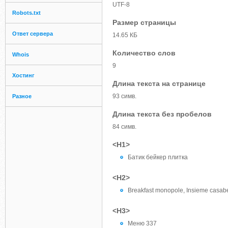
UTF-8
Robots.txt
Размер страницы
Ответ сервера
14.65 КБ
Количество слов
Whois
9
Хостинг
Длина текста на странице
93 симв.
Разное
Длина текста без пробелов
84 симв.
<H1>
Батик бейкер плитка
<H2>
Breakfast monopole, Insieme casabe
<H3>
Меню 337