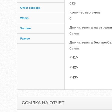
0 КБ
Ответ сервера
Количество слов
Whois
0
Длина текста на страни
Хостинг
0 симв.
Разное
Длина текста без проб
0 симв.
<H1>
<H2>
<H3>
ССЫЛКА НА ОТЧЕТ