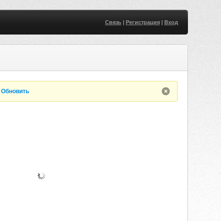
Связь
|
Регистрация
|
Вход
.
Обновить