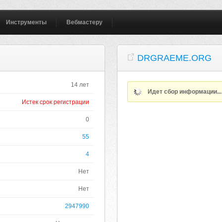
Инструменты
Вебмастеру
DRGRAEME.ORG
14 лет
Идет сбор информации..
Истек срок регистрации
0
55
4
Нет
Нет
2947990