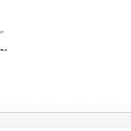
це
елов