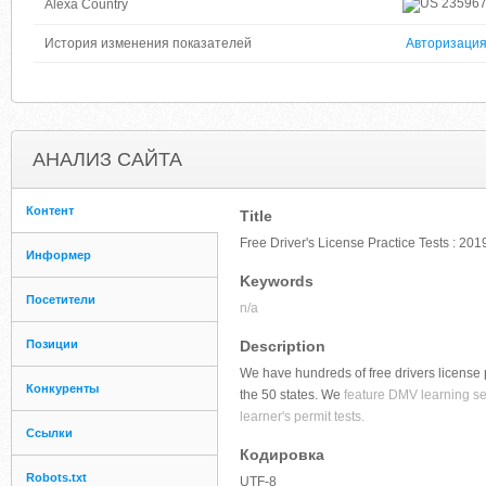
23596
Alexa Country
История изменения показателей
Авторизаци
АНАЛИЗ САЙТА
Контент
Title
Free Driver's License Practice Tests : 20
Информер
Keywords
Посетители
n/a
Позиции
Description
We have hundreds of free drivers license 
Конкуренты
the 50 states. We
feature DMV learning seri
learner's permit tests.
Ссылки
Кодировка
Robots.txt
UTF-8