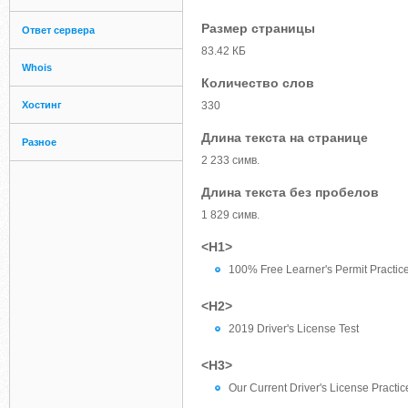
Размер страницы
Ответ сервера
83.42 КБ
Whois
Количество слов
Хостинг
330
Длина текста на странице
Разное
2 233 симв.
Длина текста без пробелов
1 829 симв.
<H1>
100% Free Learner's Permit Practice
<H2>
2019 Driver's License Test
<H3>
Our Current Driver's License Practic