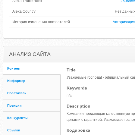
Alexa Traffic Rank
260695
Alexa Country
Нет данны
История изменения показателей
Авторизаци
АНАЛИЗ САЙТА
Контент
Title
Уважаемые господа! - официальный са
Информер
Keywords
Посетители
n/a
Позиции
Description
Компания продающая качественную про
Конкуренты
ценам и с гарантией. Уважаемые госпо
Кодировка
Ссылки