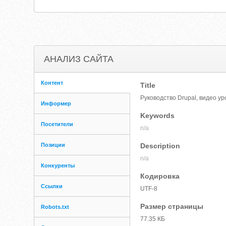
АНАЛИЗ САЙТА
Контент
Title
Руководство Drupal, видео ур
Информер
Keywords
Посетители
n/a
Позиции
Description
n/a
Конкуренты
Кодировка
Ссылки
UTF-8
Размер страницы
Robots.txt
77.35 КБ