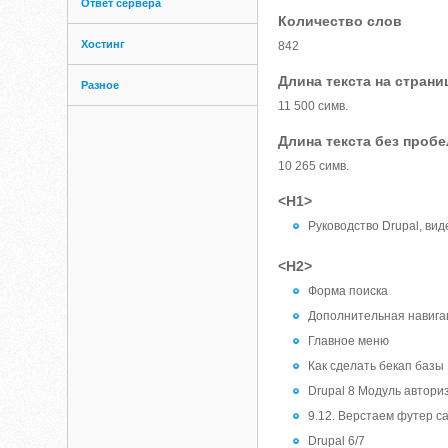
Ответ сервера
Количество слов
Хостинг
842
Длина текста на страни
Разное
11 500 симв.
Длина текста без проб
10 265 симв.
<H1>
Руководство Drupal, вид
<H2>
Форма поиска
Дополнительная навига
Главное меню
Как сделать бекап базы
Drupal 8 Модуль автори
9.12. Верстаем футер сай
Drupal 6/7