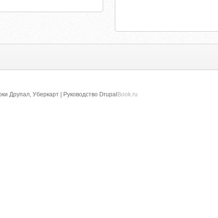
оки Друпал, Уберкарт | Руководство Drupal
Book.ru