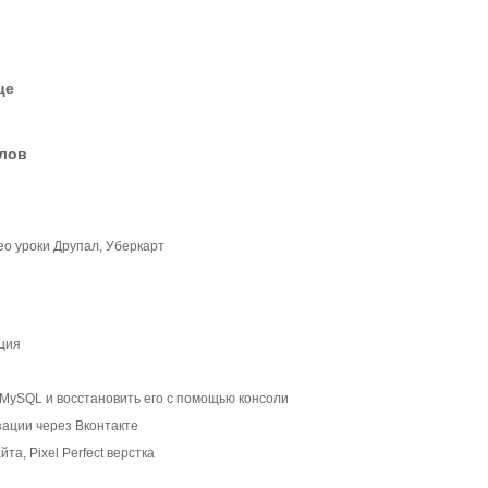
це
елов
ео уроки Друпал, Уберкарт
ция
 MySQL и восстановить его с помощью консоли
зации через Вконтакте
та, Pixel Perfect верстка