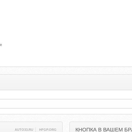
ie
КНОПКА В ВАШЕМ БР
AUTO33.RU
HFGP.ORG