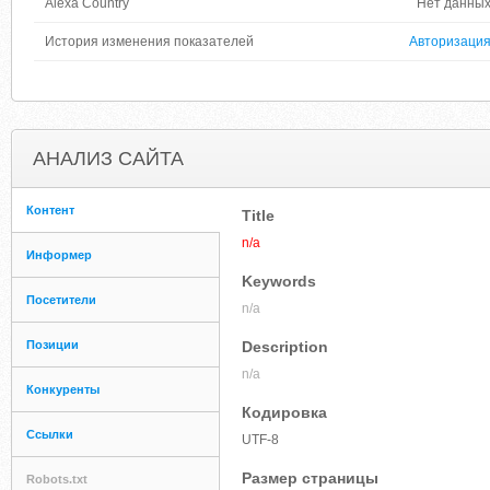
Alexa Country
Нет данны
История изменения показателей
Авторизаци
АНАЛИЗ САЙТА
Контент
Title
n/a
Информер
Keywords
Посетители
n/a
Позиции
Description
n/a
Конкуренты
Кодировка
Ссылки
UTF-8
Размер страницы
Robots.txt