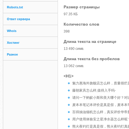
Размер страницы
Robots.txt
97.35 КБ
Ответ сервера
Количество слов
Whois
398
Длина текста на странице
Хостинг
13 490 симв.
Разное
Длина текста без пробелов
13 062 симв.
<H1>
魅力惠海外旗舰店怎么样，质量很烂
藤朝家具怎么样,值得入手吗-
请问一下蚂蚁小斯和美大哪个好？对
麦本本笔记本评价是真是假，麦本本
百得抽油烟机怎么样，真实评价华帝股份
用户使用体验安之星净水器怎么样呢
熊火夜钓灯是真是假，熊火夜钓灯真