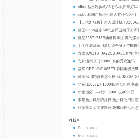
elboo益步跑步机A8怎么样,质量好吗
irobot和国产扫地机器人有什么区别
【三代旗舰版】惠人原汁机HU28SG
德国elboo益步A8怎么样 这牌子好不
德意825T+715B油烟机 吸力真的那
丁阁仕豪华家用多功能全身太空舱按
方太JQ01TS+JA22CB JA6G套餐
飞利浦剃须刀S8880 真的受欢迎吗
福库 CRP-HW1085FR 韩国电饭煲
韩国KUS跑步机怎么样 KUSS30A
华帝i11067E+i10034B油烟机多少
华硕 顽石 —4代FL5900 仅4899元
家用跑步机品牌排行 跑步机使用注意
科沃斯朵朵灵犀净云DR95S扫地机
<H2>
Без текста
Без текста