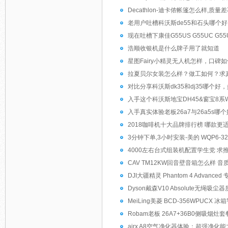
Decathlon-迪卡侬帐篷怎么样,
老用户吐槽科沃斯de55和石头哪个
现在吐槽下康佳G55US G55UC 
浩顺收银机是什么牌子用了就知道
星图Fairy小精灵无人机怎样，口碑
拉夏贝尔女装怎么样？做工如何？求
对比分享科沃斯dk35和dj35哪个
入手这个科沃斯地宝DH45&窗宝8
入手真实体验老板26a7与26a5s哪
2018咖啡机十大品牌排行榜 哪款更
3分钟下单,3小时安装-美的 WQP6-32
4000左右台式组装机配置学生党 求
CAV TM12KW回音壁音箱怎么样 音
DJI大疆精灵 Phantom 4 Advance
Dyson戴森V10 Absolute无绳吸
MeiLing美菱 BCD-356WPUCX
Robam老板 26A7+36B0侧吸烟灶
airx A8空气净化器体验：超强净