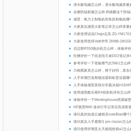
潜水艇地漏怎么样，潜水艇地漏质量
朵雅防辐射服怎么样,和婧麒这个防辐
感受：氧力士制氧机和鱼跃制氧机哪
大家真实感受火影笔记本怎么样质量
大家使用说说Chigo志高 ZG-YM1
大家使用觉得Vatti华帝 ZKMB-28
启迈斯R550跑步机怎么样，体验评
吐槽评价一下炫龙毁灭者DD2笔记本电
参考评价一下老板燃气灶58b1怎么样
力格图家具怎么样，牌子好吗，真实
入手评测巴洛斯顿浴霸和欧普浴霸哪
入手体验感受英得尔车载冰箱H18AP
使用感受酷乐视R4投影机评价怎么样
体验评价一下Westinghouse西
HP惠普f860 迷你行车记录仪高清
请问真的知道亿健精灵note和air哪
请问真实入手鹿客t1 pro classic怎
请问使用评测亚太天能指纹锁a2怎么