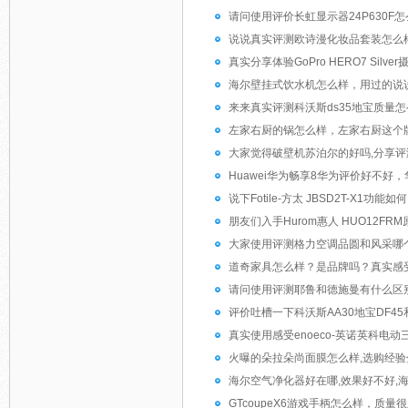
请问使用评价长虹显示器24P630F
说说真实评测欧诗漫化妆品套装怎么样
真实分享体验GoPro HERO7 Silve
海尔壁挂式饮水机怎么样，用过的说
来来真实评测科沃斯ds35地宝质量
左家右厨的锅怎么样，左家右厨这个
大家觉得破壁机苏泊尔的好吗,分享
Huawei华为畅享8华为评价好不好
说下Fotile-方太 JBSD2T-X1功
朋友们入手Hurom惠人 HUO12F
大家使用评测格力空调品圆和风采哪
道奇家具怎么样？是品牌吗？真实感
请问使用评测耶鲁和德施曼有什么区
评价吐槽一下科沃斯AA30地宝DF
真实使用感受enoeco-英诺英科电
火曝的朵拉朵尚面膜怎么样,选购经验
海尔空气净化器好在哪,效果好不好,
GTcoupeX6游戏手柄怎么样，质量