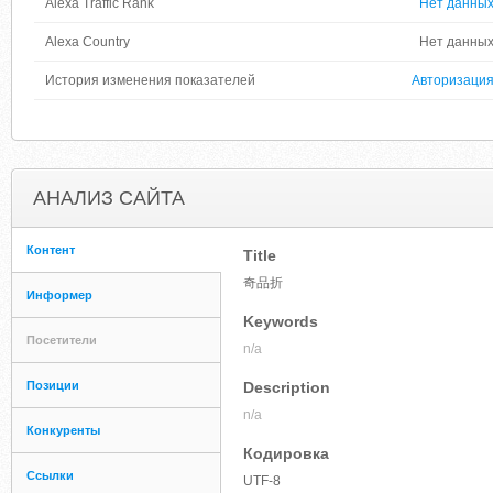
Alexa Traffic Rank
Нет данны
Alexa Country
Нет данны
История изменения показателей
Авторизаци
АНАЛИЗ САЙТА
Контент
Title
奇品折
Информер
Keywords
Посетители
n/a
Позиции
Description
n/a
Конкуренты
Кодировка
Ссылки
UTF-8