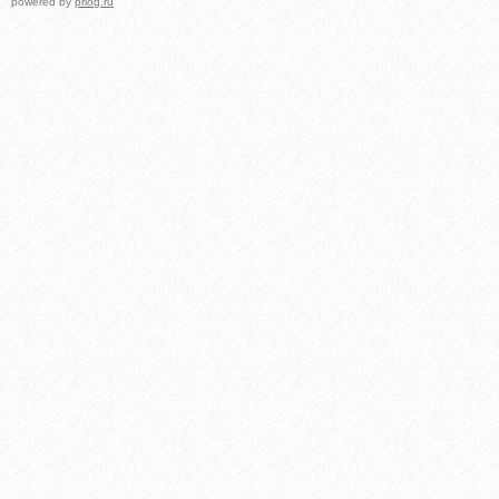
powered by
prlog.ru