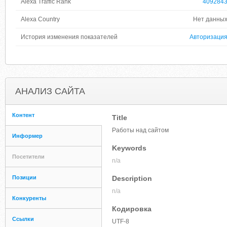
Alexa Traffic Rank
409284
Alexa Country
Нет данны
История изменения показателей
Авторизаци
АНАЛИЗ САЙТА
Контент
Title
Работы над сайтом
Информер
Keywords
Посетители
n/a
Позиции
Description
n/a
Конкуренты
Кодировка
Ссылки
UTF-8