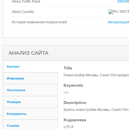
Alexa Traffic Rank
39504
3087
Alexa Country
История изменения показателей
Авторизаци
АНАЛИЗ САЙТА
Контент
Title
Новостройки Москвы, Санкт-Петербурга
Информер
Keywords
Посетители
n/a
Позиции
Description
Купить новостройки Москвы, Санкт-Пет
Конкуренты
Кодировка
Ссылки
UTF-8