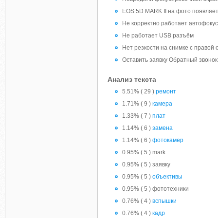
EOS 5D MARK II на фото появляетс
Не корректно работает автофокус
Не работает USB разъём
Нет резкости на снимке с правой 
Оставить заявку Обратный звонок
Анализ текста
5.51% ( 29 )
ремонт
1.71% ( 9 )
камера
1.33% ( 7 )
плат
1.14% ( 6 )
замена
1.14% ( 6 )
фотокамер
0.95% ( 5 ) mark
0.95% ( 5 ) заявку
0.95% ( 5 )
объективы
0.95% ( 5 ) фототехники
0.76% ( 4 )
вспышки
0.76% ( 4 )
кадр