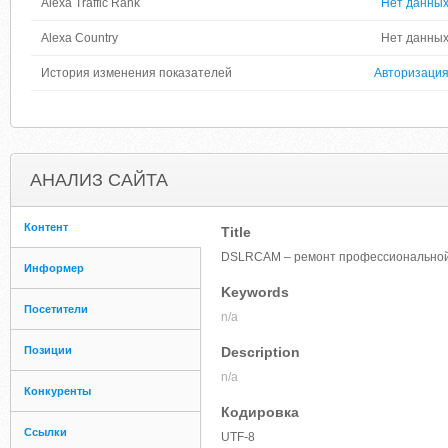
Alexa Traffic Rank
Нет данны
Alexa Country
Нет данны
История изменения показателей
Авторизаци
АНАЛИЗ САЙТА
Контент
Title
DSLRCAM – ремонт профессиональной
Информер
Keywords
Посетители
n/a
Позиции
Description
n/a
Конкуренты
Кодировка
Ссылки
UTF-8