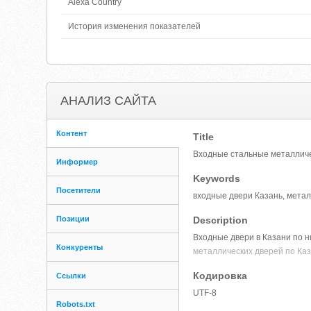
Alexa Country
История изменения показателей
АНАЛИЗ САЙТА
Контент
Title
Входные стальные металличес
Информер
Keywords
Посетители
входные двери Казань, метал
Позиции
Description
Входные двери в Казани по ни
Конкуренты
металлических дверей по Каз
Кодировка
Ссылки
UTF-8
Robots.txt