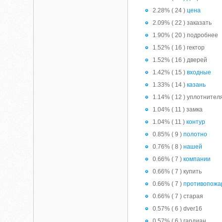
2.28% ( 24 )
цена
2.09% ( 22 ) заказать
1.90% ( 20 ) подробнее
1.52% ( 16 ) гектор
1.52% ( 16 ) дверей
1.42% ( 15 )
входные
1.33% ( 14 )
казань
1.14% ( 12 ) уплотнител
1.04% ( 11 ) замка
1.04% ( 11 )
контур
0.85% ( 9 )
полотно
0.76% ( 8 )
нашей
0.66% ( 7 )
компании
0.66% ( 7 ) купить
0.66% ( 7 )
противопожа
0.66% ( 7 ) старая
0.57% ( 6 ) dver16
0.57% ( 6 ) гардиан