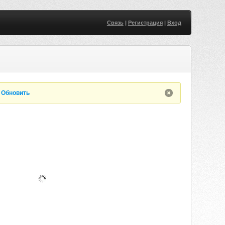
Связь
|
Регистрация
|
Вход
.
Обновить