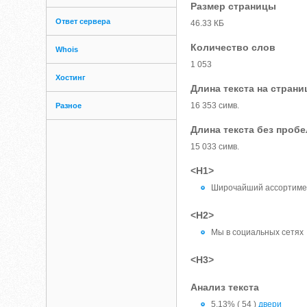
Размер страницы
Ответ сервера
46.33 КБ
Количество слов
Whois
1 053
Хостинг
Длина текста на страни
16 353 симв.
Разное
Длина текста без проб
15 033 симв.
<H1>
Широчайший ассортимент
<H2>
Мы в социальных сетях
<H3>
Анализ текста
5.13% ( 54 )
двери