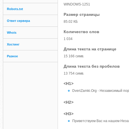
WINDOWS-1251
Robots.txt
Размер страницы
Ответ сервера
85.02 КБ
Количество слов
Whois
1 034
Хостинг
Длина текста на странице
15 166 симв.
Разное
Длина текста без пробелов
13 754 симв.
<H1>
DveriZamki.Org - Независимый пор
<H2>
<H3>
Приветствуем Вас на нашем Незав