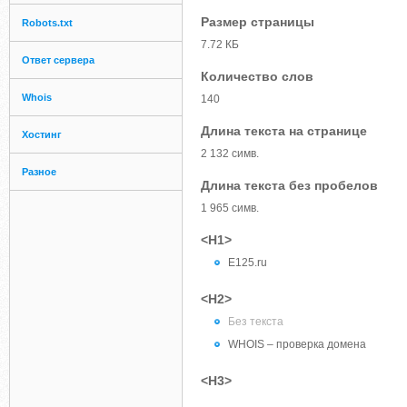
Размер страницы
Robots.txt
7.72 КБ
Ответ сервера
Количество слов
Whois
140
Длина текста на странице
Хостинг
2 132 симв.
Разное
Длина текста без пробелов
1 965 симв.
<H1>
E125.ru
<H2>
Без текста
WHOIS – проверка домена
<H3>