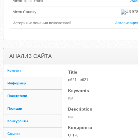
Alexa Traffic Rank
260
97
Alexa Country
История изменения показателей
Авторизаци
АНАЛИЗ САЙТА
Контент
Title
e621 - e621
Информер
Keywords
Посетители
n/a
Позиции
Description
n/a
Конкуренты
Кодировка
Ссылки
UTF-8