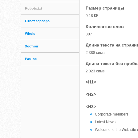
Размер страницы
Robots.txt
9.18 КБ
Ответ сервера
Количество слов
Whois
307
Длина текста на страни
Хостинг
2 388 симв.
Разное
Длина текста без проб
2 023 симв.
<H1>
<H2>
<H3>
Corporate members
Latest News
Welcome to the Web site 