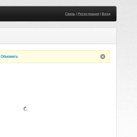
Связь
|
Регистрация
|
Вход
.
Обновить