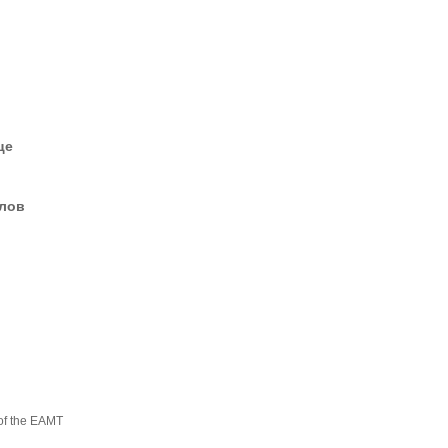
це
елов
of the EAMT