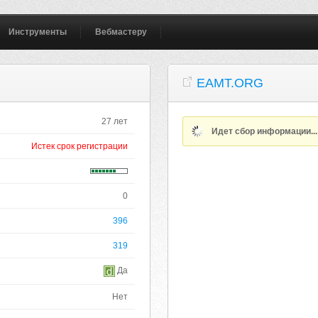
Инструменты
Вебмастеру
EAMT.ORG
27 лет
Идет сбор информации..
Истек срок регистрации
0
396
319
Да
Нет