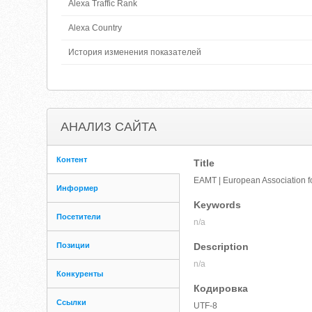
Alexa Traffic Rank
Alexa Country
История изменения показателей
АНАЛИЗ САЙТА
Контент
Title
EAMT | European Association f
Информер
Keywords
Посетители
n/a
Позиции
Description
n/a
Конкуренты
Кодировка
Ссылки
UTF-8