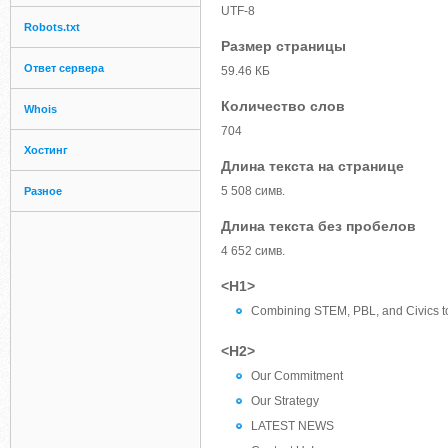
UTF-8
Robots.txt
Размер страницы
Ответ сервера
59.46 КБ
Количество слов
Whois
704
Хостинг
Длина текста на странице
5 508 симв.
Разное
Длина текста без пробелов
4 652 симв.
<H1>
Combining STEM, PBL, and Civics to
<H2>
Our Commitment
Our Strategy
LATEST NEWS