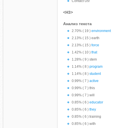
Contact Us!
<H3>
Анализ текста
2.70% ( 19 )
environment
2.13% ( 15 ) earth
2.13% ( 15 )
force
1.42% ( 10 )
that
1.28% ( 9 ) stem
1.14% ( 8 )
program
1.14% ( 8 )
student
0.99% ( 7 )
active
0.99% ( 7 ) this
0.99% ( 7 ) will
0.85% ( 6 )
educator
0.85% ( 6 )
they
0.85% ( 6 ) training
0.85% ( 6 ) with