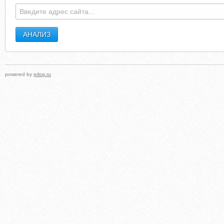
MEEKSSHOES.CO.UK
DAVAI-POZHENIMSYA.NAR
powered by
prlog.ru