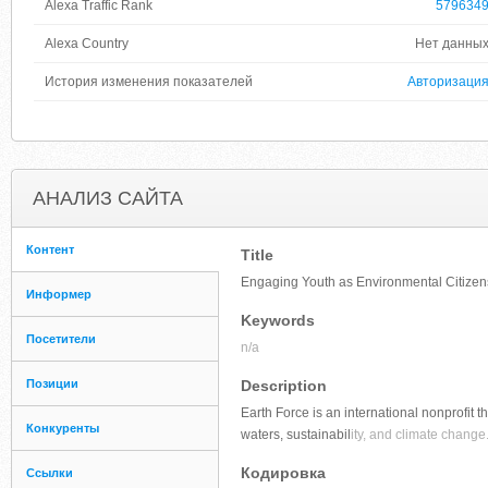
Alexa Traffic Rank
579634
Alexa Country
Нет данны
История изменения показателей
Авторизаци
АНАЛИЗ САЙТА
Контент
Title
Engaging Youth as Environmental Citizen
Информер
Keywords
Посетители
n/a
Позиции
Description
Earth Force is an international nonprofit
Конкуренты
waters, sustainabil
ity, and climate change
Кодировка
Ссылки