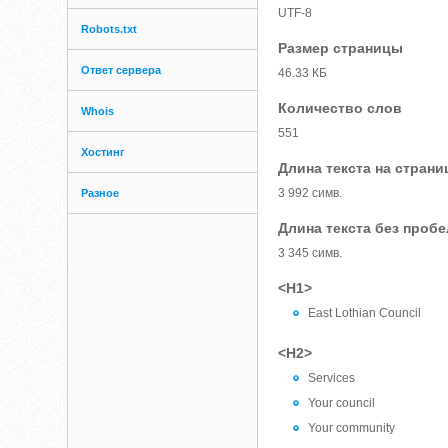
UTF-8
Robots.txt
Размер страницы
Ответ сервера
46.33 КБ
Количество слов
Whois
551
Хостинг
Длина текста на страни
3 992 симв.
Разное
Длина текста без проб
3 345 симв.
<H1>
East Lothian Council
<H2>
Services
Your council
Your community