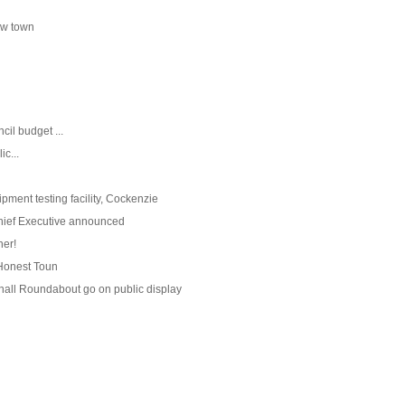
ew town
cil budget ...
ic...
pment testing facility, Cockenzie
Chief Executive announced
ner!
Honest Toun
ffhall Roundabout go on public display