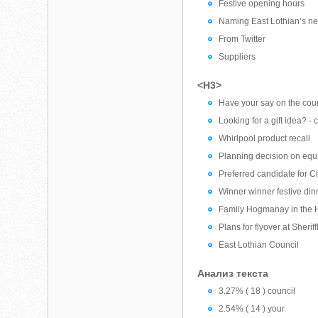
Festive opening hours
Naming East Lothian’s n
From Twitter
Suppliers
<H3>
Have your say on the coun
Looking for a gift idea? - cl
Whirlpool product recall
Planning decision on equi
Preferred candidate for 
Winner winner festive din
Family Hogmanay in the 
Plans for flyover at Sheri
East Lothian Council
Анализ текста
3.27% ( 18 ) council
2.54% ( 14 ) your