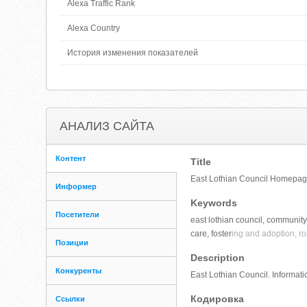
Alexa Traffic Rank
Alexa Country
История изменения показателей
АНАЛИЗ САЙТА
Контент
Title
East Lothian Council Homepa
Информер
Keywords
Посетители
east lothian council, community,
care, foster
ing and adoption, r
Позиции
Description
Конкуренты
East Lothian Council. Informati
Кодировка
Ссылки