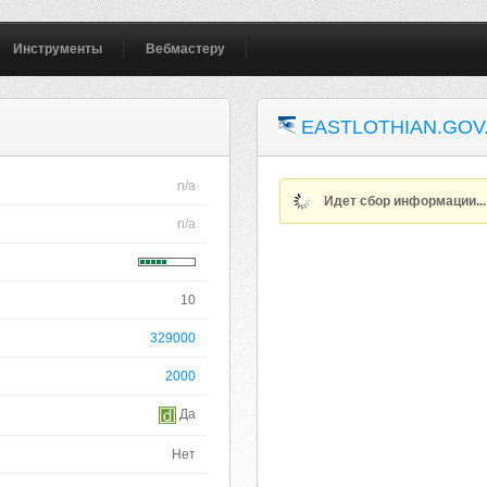
Инструменты
Вебмастеру
EASTLOTHIAN.GOV
n/a
Идет сбор информации..
n/a
10
329000
2000
Да
Нет