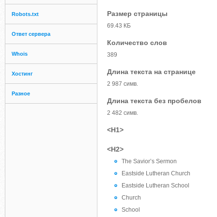
Размер страницы
Robots.txt
69.43 КБ
Ответ сервера
Количество слов
Whois
389
Длина текста на странице
Хостинг
2 987 симв.
Разное
Длина текста без пробелов
2 482 симв.
<H1>
<H2>
The Savior’s Sermon
Eastside Lutheran Church
Eastside Lutheran School
Church
School