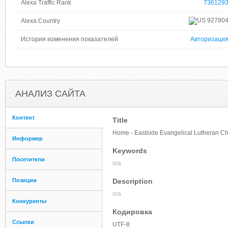
Alexa Traffic Rank
736129
92780
Alexa Country
История изменения показателей
Авторизаци
АНАЛИЗ САЙТА
Контент
Title
Home - Eastside Evangelical Lutheran C
Информер
Keywords
Посетители
n/a
Позиции
Description
n/a
Конкуренты
Кодировка
Ссылки
UTF-8