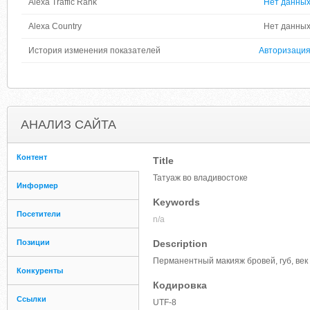
Alexa Traffic Rank
Нет данны
Alexa Country
Нет данны
История изменения показателей
Авторизаци
АНАЛИЗ САЙТА
Контент
Title
Татуаж во владивостоке
Информер
Keywords
Посетители
n/a
Позиции
Description
Перманентный макияж бровей, губ, век
Конкуренты
Кодировка
Ссылки
UTF-8