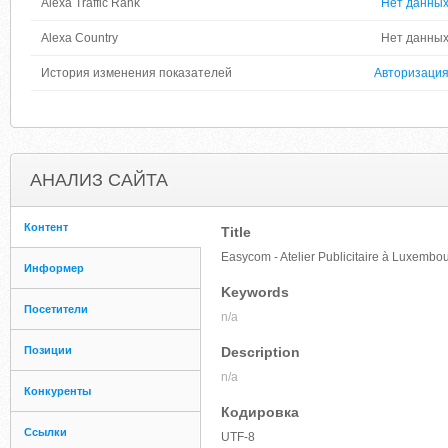
Alexa Traffic Rank
Нет данны
Alexa Country
Нет данны
История изменения показателей
Авторизаци
АНАЛИЗ САЙТА
Контент
Title
Easycom - Atelier Publicitaire à Luxembou
Информер
Keywords
Посетители
n/a
Позиции
Description
n/a
Конкуренты
Кодировка
Ссылки
UTF-8