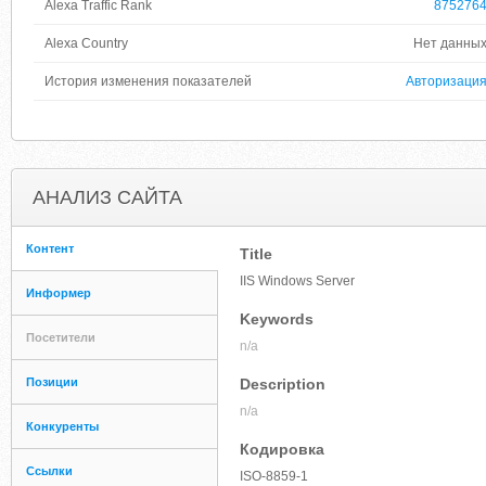
Alexa Traffic Rank
875276
Alexa Country
Нет данны
История изменения показателей
Авторизаци
АНАЛИЗ САЙТА
Контент
Title
IIS Windows Server
Информер
Keywords
Посетители
n/a
Позиции
Description
n/a
Конкуренты
Кодировка
Ссылки
ISO-8859-1