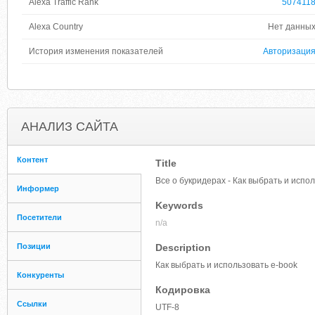
Alexa Traffic Rank
507411
Alexa Country
Нет данны
История изменения показателей
Авторизаци
АНАЛИЗ САЙТА
Контент
Title
Все о букридерах - Как выбрать и испо
Информер
Keywords
Посетители
n/a
Позиции
Description
Как выбрать и использовать e-book
Конкуренты
Кодировка
Ссылки
UTF-8