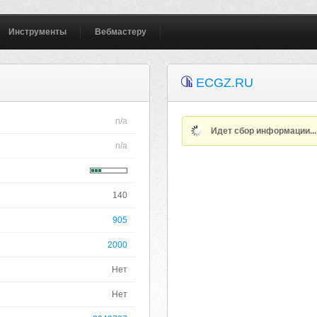
Инструменты
Вебмастеру
ECGZ.RU
n/a
Идет сбор информации..
n/a
140
905
2000
Нет
Нет