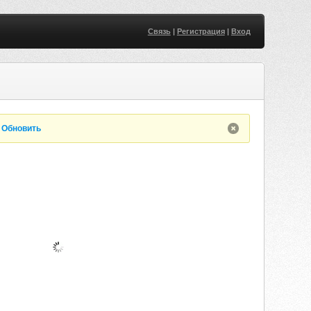
Связь
|
Регистрация
|
Вход
.
Обновить