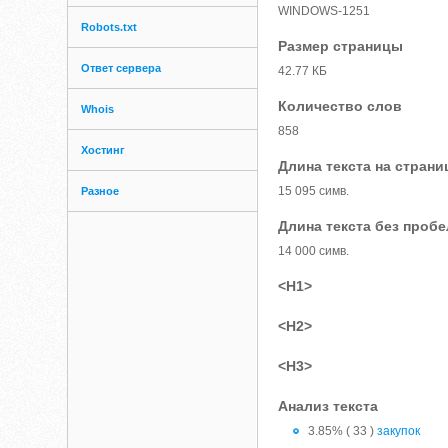
WINDOWS-1251
Robots.txt
Размер страницы
Ответ сервера
42.77 КБ
Количество слов
Whois
858
Хостинг
Длина текста на страни
15 095 симв.
Разное
Длина текста без проб
14 000 симв.
<H1>
<H2>
<H3>
Анализ текста
3.85% ( 33 )
закупок