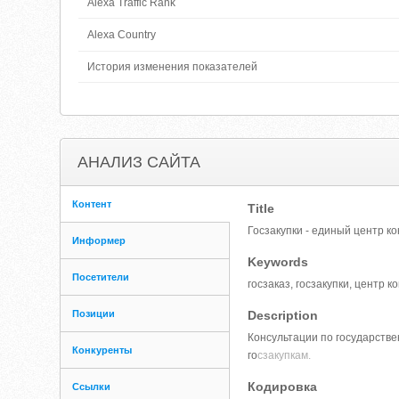
Alexa Traffic Rank
Alexa Country
История изменения показателей
АНАЛИЗ САЙТА
Контент
Title
Госзакупки - единый центр ко
Информер
Keywords
Посетители
госзаказ, госзакупки, центр 
Позиции
Description
Консультации по государств
Конкуренты
го
сзакупкам.
Кодировка
Ссылки