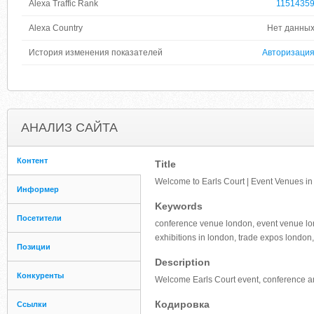
Alexa Traffic Rank
1151435
Alexa Country
Нет данны
История изменения показателей
Авторизаци
АНАЛИЗ САЙТА
Контент
Title
Welcome to Earls Court | Event Venues in
Информер
Keywords
Посетители
conference venue london, event venue lond
exhibitions in london, trade expos london,
Позиции
Description
Конкуренты
Welcome Earls Court event, conference a
Кодировка
Ссылки