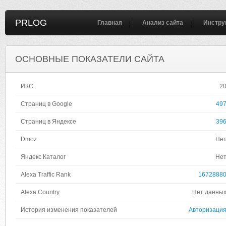
PRLOG
Главная
Анализ сайта
Инстру
ОСНОВНЫЕ ПОКАЗАТЕЛИ САЙТА
ИКС
2
Страниц в Google
49
Страниц в Яндексе
39
Dmoz
Не
Яндекс Каталог
Не
Alexa Traffic Rank
1672888
Alexa Country
Нет данны
История изменения показателей
Авторизаци