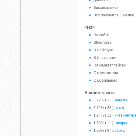
Добавляй.
Вдохнов­ляйся.
Все получится. Смелее.
<H3>
На сайте
ВКонтакте
В Фейсбуке
В Инстагра­ме
На маркет­плейсах
С компью­тера
С мобиль­ного
Анализ текста
3.72% ( 23 )
магазин
3.72% ( 23 )
эквид
1.94% ( 12 )
интернет-м
1.78% ( 11 )
товары
1.29% ( 8 )
работа