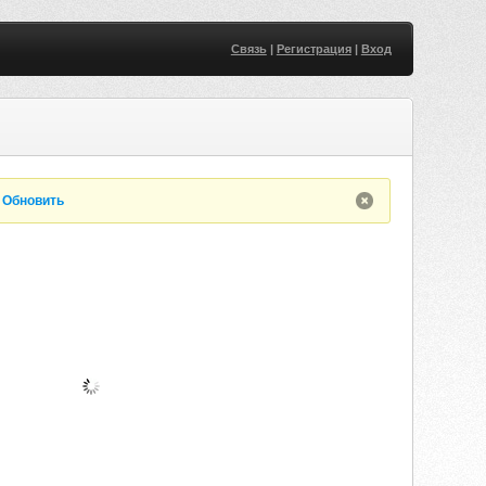
Связь
|
Регистрация
|
Вход
.
Обновить