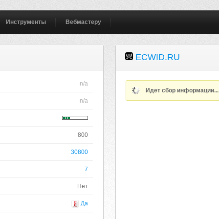
Инструменты
Вебмастеру
ECWID.RU
n/a
Идет сбор информации..
n/a
800
30800
7
Нет
Да