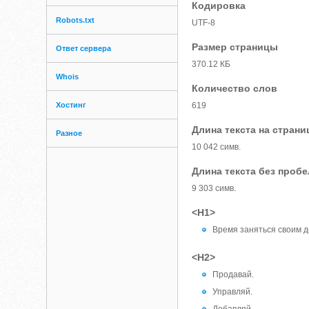
Кодировка
Robots.txt
UTF-8
Размер страницы
Ответ сервера
370.12 КБ
Whois
Количество слов
Хостинг
619
Длина текста на страни
Разное
10 042 симв.
Длина текста без проб
9 303 симв.
<H1>
Время заняться своим д
<H2>
Продавай.
Управляй.