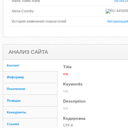
Alexa Traffic Rank
587641
44500
Alexa Country
История изменения показателей
Авторизаци
АНАЛИЗ САЙТА
Контент
Title
n/a
Информер
Keywords
Посетители
n/a
Позиции
Description
n/a
Конкуренты
Кодировка
Ссылки
UTF-8