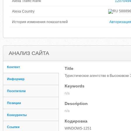
Alexa Traffic Rank
1207049
58889
Alexa Country
История изменения показателей
Авторизаци
АНАЛИЗ САЙТА
Контент
Title
Туристическое агентство в Высоковске
Информер
Keywords
Посетители
n/a
Позиции
Description
n/a
Конкуренты
Кодировка
Ссылки
WINDOWS-1251