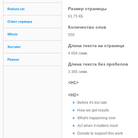
Размер страницы
Robots.txt
61.75 КБ
Ответ сервера
Количество слов
Whois
550
Длина текста на странице
Хостинг
4 004 симв.
Разное
Длина текста без пробелов
3 385 симв.
<H1>
<H2>
Before it's too late
How we get results
What's happening now
Act when it matters most
Donate to support this work