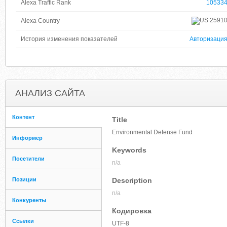
Alexa Traffic Rank
10533
2591
Alexa Country
История изменения показателей
Авторизаци
АНАЛИЗ САЙТА
Контент
Title
Environmental Defense Fund
Информер
Keywords
Посетители
n/a
Позиции
Description
n/a
Конкуренты
Кодировка
Ссылки
UTF-8