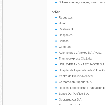
Si tienes un negocio, regístralo con
<H2>
Repuestos
Hotel
Restaurant
Hospitales
Bancos
Compras
Automotores y Anexos S.A. Ayasa
Tramacoexpress Cia.Ltda.
UNILEVER ANDINA ECUADOR S.A.
Hospital de Especialidades "José C
Centro de Diálisis Renacer
Corporación Superior S.A.
Hospital Especializado Fundación H
Banco Del Pacífico S.A.
Operazuaytur S.A.