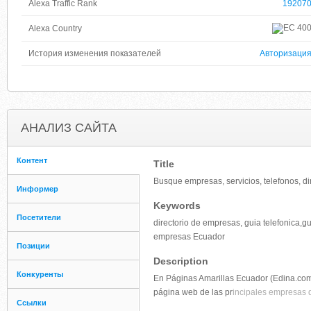
Alexa Traffic Rank
19207
40
Alexa Country
История изменения показателей
Авторизаци
АНАЛИЗ САЙТА
Контент
Title
Busque empresas, servicios, telefonos, d
Информер
Keywords
Посетители
directorio de empresas, guia telefonica,
empresas Ecuador
Позиции
Description
Конкуренты
En Páginas Amarillas Ecuador (Edina.com.e
página web de las pr
incipales empresas 
Ссылки