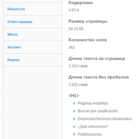
Кодировка
Robots.txt
UTF-8
Размер страницы
Ответ сервера
54.15 КБ
Whois
Количество слов
Хостинг
362
Длина текста на странице
Разное
3 323 симв.
Длина текста без пробелов
2 825 симв.
<H1>
Páginas Amarillas
Buscar por clasificación
Empresas/Servicios destacados
¿Qué ofrecemos?
Publicaciones