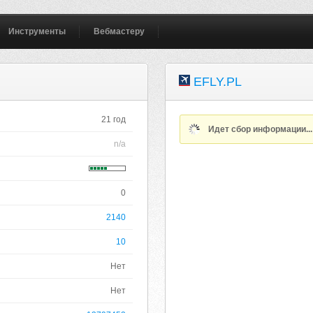
Инструменты
Вебмастеру
EFLY.PL
21 год
Идет сбор информации..
n/a
0
2140
10
Нет
Нет