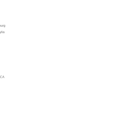
burg
ylia
 CA