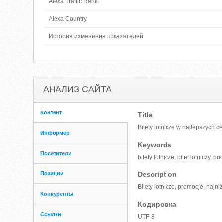
Alexa Traffic Rank
Alexa Country
История изменения показателей
АНАЛИЗ САЙТА
Контент
Title
Bilety lotnicze w najlepszych 
Информер
Keywords
Посетители
bilety lotnicze, bilet lotniczy, 
Позиции
Description
Bilety lotnicze, promocje, najn
Конкуренты
Кодировка
Ссылки
UTF-8