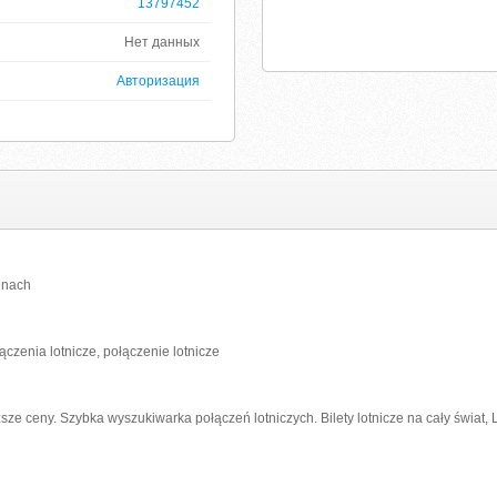
13797452
Нет данных
Авторизация
cenach
połączenia lotnicze, połączenie lotnicze
iższe ceny. Szybka wyszukiwarka połączeń lotniczych. Bilety lotnicze na cały świat,