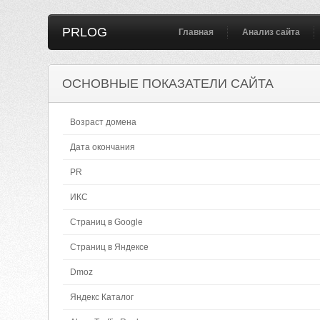
PRLOG
Главная
Анализ сайта
ОСНОВНЫЕ ПОКАЗАТЕЛИ САЙТА
Возраст домена
Дата окончания
PR
ИКС
Страниц в Google
Страниц в Яндексе
Dmoz
Яндекс Каталог