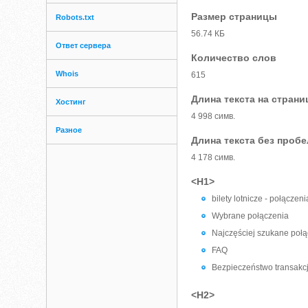
Размер страницы
Robots.txt
56.74 КБ
Ответ сервера
Количество слов
Whois
615
Длина текста на страни
Хостинг
4 998 симв.
Разное
Длина текста без проб
4 178 симв.
<H1>
bilety lotnicze - połączen
Wybrane połączenia
Najczęściej szukane poł
FAQ
Bezpieczeństwo transakcj
<H2>