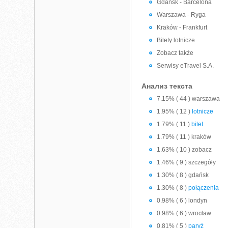
Gdańsk - Barcelona
Warszawa - Ryga
Kraków - Frankfurt
Bilety lotnicze
Zobacz także
Serwisy eTravel S.A.
Анализ текста
7.15% ( 44 ) warszawa
1.95% ( 12 )
lotnicze
1.79% ( 11 )
bilet
1.79% ( 11 ) kraków
1.63% ( 10 ) zobacz
1.46% ( 9 ) szczegóły
1.30% ( 8 ) gdańsk
1.30% ( 8 )
połączenia
0.98% ( 6 ) londyn
0.98% ( 6 ) wrocław
0.81% ( 5 )
paryż