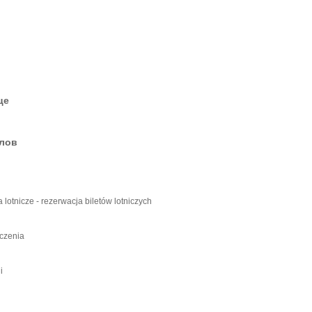
це
елов
ia lotnicze - rezerwacja biletów lotniczych
ączenia
i