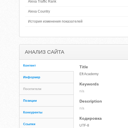
Alexa Traffic Rank
Alexa Country
История изменения показателей
АНАЛИЗ САЙТА
Контент
Title
Eft Academy
Информер
Keywords
Посетители
n/a
Позиции
Description
n/a
Конкуренты
Кодировка
Ссылки
UTF-8