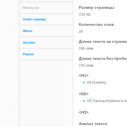
Размер страницы
Robots.txt
3.62 КБ
Ответ сервера
Количество слов
Whois
28
Длина текста на страни
Хостинг
186 симв.
Разное
Длина текста без проб
156 симв.
<H1>
Eft Academy
<H2>
Eft Training Academy is not
<H3>
Анализ текста