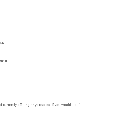
це
елов
 currently offering any courses. If you would like f...