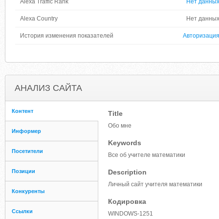
Alexa Traffic Rank
Нет данны
Alexa Country
Нет данны
История изменения показателей
Авторизаци
АНАЛИЗ САЙТА
Контент
Title
Обо мне
Информер
Keywords
Посетители
Все об учителе математики
Позиции
Description
Личный сайт учителя математики
Конкуренты
Кодировка
Ссылки
WINDOWS-1251