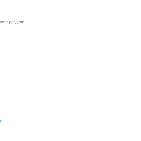
вое в разделе
е