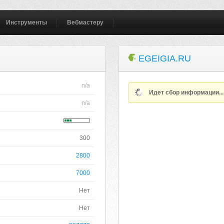
Инструменты
Вебмастеру
EGEIGIA.RU
n/a
Идет сбор информации..
n/a
300
2800
7000
Нет
Нет