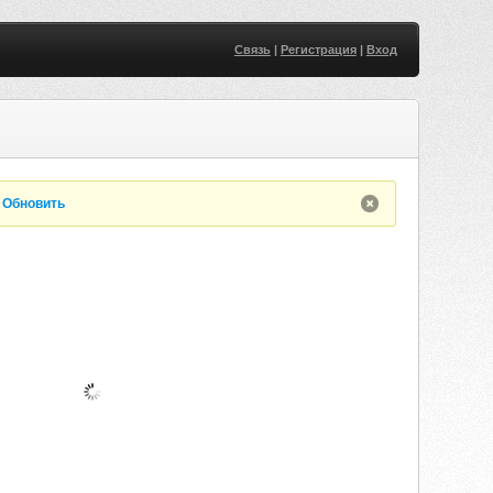
Связь
|
Регистрация
|
Вход
.
Обновить