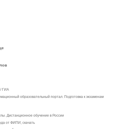
це
елов
 / ГИА
рмационный образовательный портал. Подготовка к экзаменам
кулы. Дистанционное обучение в России
ода от ФИПИ, скачать