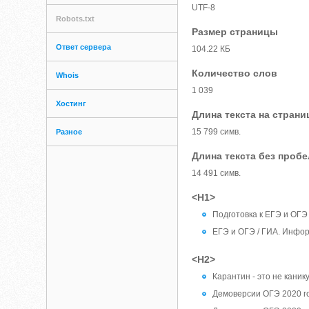
UTF-8
Robots.txt
Размер страницы
Ответ сервера
104.22 КБ
Количество слов
Whois
1 039
Хостинг
Длина текста на страни
15 799 симв.
Разное
Длина текста без проб
14 491 симв.
<H1>
Подготовка к ЕГЭ и ОГЭ
ЕГЭ и ОГЭ / ГИА. Инфо
<H2>
Карантин - это не кани
Демоверсии ОГЭ 2020 г