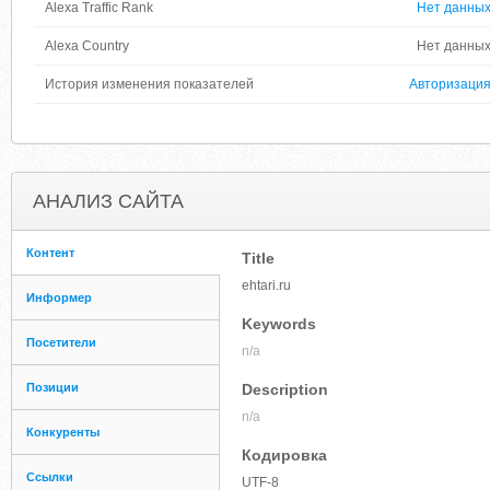
Alexa Traffic Rank
Нет данны
Alexa Country
Нет данны
История изменения показателей
Авторизаци
АНАЛИЗ САЙТА
Контент
Title
ehtari.ru
Информер
Keywords
Посетители
n/a
Позиции
Description
n/a
Конкуренты
Кодировка
Ссылки
UTF-8