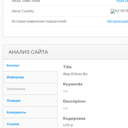
Alexa Traffic Rank
56841
567
Alexa Country
История изменения показателей
Авторизаци
АНАЛИЗ САЙТА
Контент
Title
Wap.Ehtiras.Biz
Информер
Keywords
Посетители
n/a
Позиции
Description
n/a
Конкуренты
Кодировка
Ссылки
UTF-8