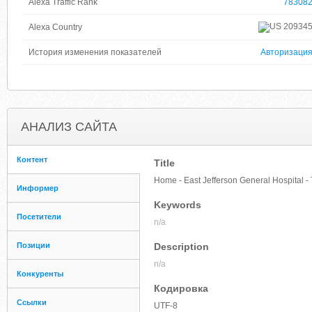
Alexa Traffic Rank
78308
20934
Alexa Country
История изменения показателей
Авторизаци
АНАЛИЗ САЙТА
Контент
Title
Home - East Jefferson General Hospital - 
Информер
Keywords
Посетители
n/a
Позиции
Description
n/a
Конкуренты
Кодировка
Ссылки
UTF-8