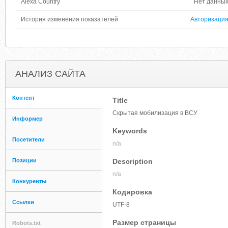
Alexa Country
Нет данны
История изменения показателей
Авторизаци
АНАЛИЗ САЙТА
Контент
Title
Скрытая мобилизация в ВСУ
Информер
Keywords
Посетители
n/a
Позиции
Description
n/a
Конкуренты
Кодировка
Ссылки
UTF-8
Размер страницы
Robots.txt