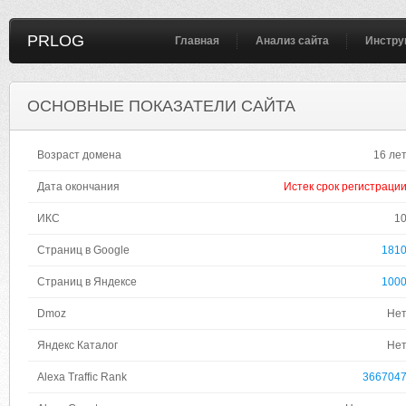
PRLOG
Главная
Анализ сайта
Инстру
ОСНОВНЫЕ ПОКАЗАТЕЛИ САЙТА
Возраст домена
16 ле
Дата окончания
Истек срок регистраци
ИКС
1
Страниц в Google
181
Страниц в Яндексе
100
Dmoz
Не
Яндекс Каталог
Не
Alexa Traffic Rank
366704