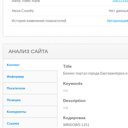
Alexa Traffic Rank
1002231
Alexa Country
Нет данны
История изменения показателей
Авторизаци
АНАЛИЗ САЙТА
Контент
Title
Бизнес портал города Екатеринбурга и
Информер
Keywords
Посетители
n/a
Позиции
Description
n/a
Конкуренты
Кодировка
Ссылки
WINDOWS-1251