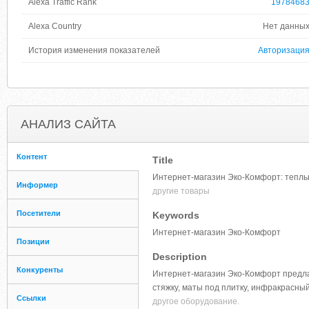
Alexa Traffic Rank
1978468
Alexa Country
Нет данны
История изменения показателей
Авторизаци
АНАЛИЗ САЙТА
Контент
Title
Интернет-магазин Эко-Комфорт: теплы
Информер
другие товары
Посетители
Keywords
Интернет-магазин Эко-Комфорт
Позиции
Description
Конкуренты
Интернет-магазин Эко-Комфорт предла
стяжку, маты под плитку, инфракрасны
Ссылки
другое оборудование.